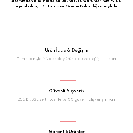
sitemizden bildirimde bulununuz. Tüm ürünlerimiz %100
orjinal olup, T.C. Tarım ve Orman Bakanlığı onaylıdır.
Ürün İade & Değişim
Tüm siparişlerinizde kolay ürün iade ve değişim imkanı
Güvenli Alışveriş
256 Bit SSL sertifikası ile %100 güvenli alışveriş imkanı
Garantili Ürünler