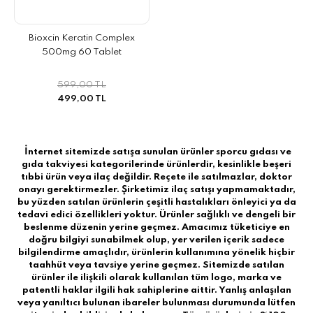
Bioxcin Keratin Complex
500mg 60 Tablet
599,00 TL
499,00 TL
İnternet sitemizde satışa sunulan ürünler sporcu gıdası ve
gıda takviyesi kategorilerinde ürünlerdir, kesinlikle beşeri
tıbbi ürün veya ilaç değildir. Reçete ile satılmazlar, doktor
onayı gerektirmezler. Şirketimiz ilaç satışı yapmamaktadır,
bu yüzden satılan ürünlerin çeşitli hastalıkları önleyici ya da
tedavi edici özellikleri yoktur. Ürünler sağlıklı ve dengeli bir
beslenme düzenin yerine geçmez. Amacımız tüketiciye en
doğru bilgiyi sunabilmek olup, yer verilen içerik sadece
bilgilendirme amaçlıdır, ürünlerin kullanımına yönelik hiçbir
taahhüt veya tavsiye yerine geçmez. Sitemizde satılan
ürünler ile ilişkili olarak kullanılan tüm logo, marka ve
patentli haklar ilgili hak sahiplerine aittir. Yanlış anlaşılan
veya yanıltıcı bulunan ibareler bulunması durumunda lütfen