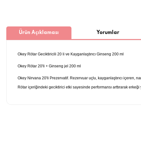
Ürün Açıklaması
Yorumlar
Okey Rötar Geciktiricili 20 li ve Kayganlaştırıcı Ginseng 200 ml
Okey Rötar 20'li + Ginseng jel 200 ml
Okey Nirvana 20'li Prezervatif. Rezervuar uçlu, kayganlaştırıcı içeren, nan
Rötar içeriğindeki geciktirici etki sayesinde performansı arttırarak erke