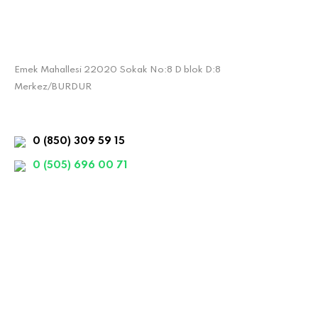
Emek Mahallesi 22020 Sokak No:8 D blok D:8
Merkez/BURDUR
0 (850) 309 59 15
0 (505) 696 00 71