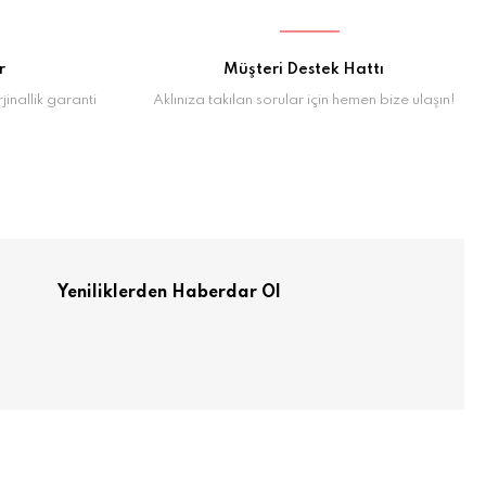
r
Müşteri Destek Hattı
inallik garanti
Aklınıza takılan sorular için hemen bize ulaşın!
Yeniliklerden Haberdar Ol