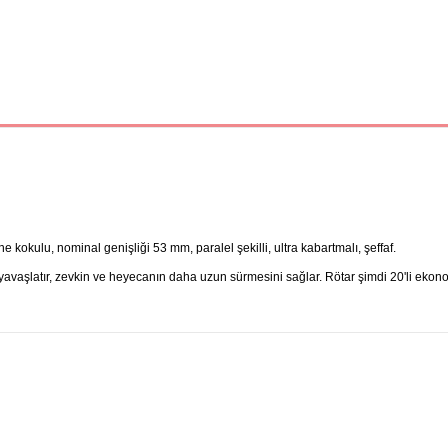
e kokulu, nominal genişliği 53 mm, paralel şekilli, ultra kabartmalı, şeffaf.
ği yavaşlatır, zevkin ve heyecanın daha uzun sürmesini sağlar. Rötar şimdi 20'li ekon
Bu ürüne ilk yorumu siz yapın!
Yorum Yaz