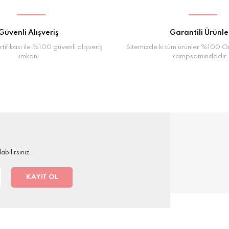
Güvenli Alışveriş
Garantili Ürünle
tifikası ile %100 güvenli alışveriş
Sitemizde ki tüm ürünler %100 Orj
imkanı
kampsamındadır.
bilirsiniz.
KAYIT OL