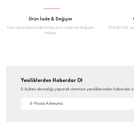
Ürün İade & Değişim
Tüm siparişlerinizde kolay ürün iade ve değişim
256 Bit SSL ser
imkanı
Yeniliklerden Haberdar Ol
E-bülten aboneliği yaparak sitemizin yeniliklerinden haberdar ola