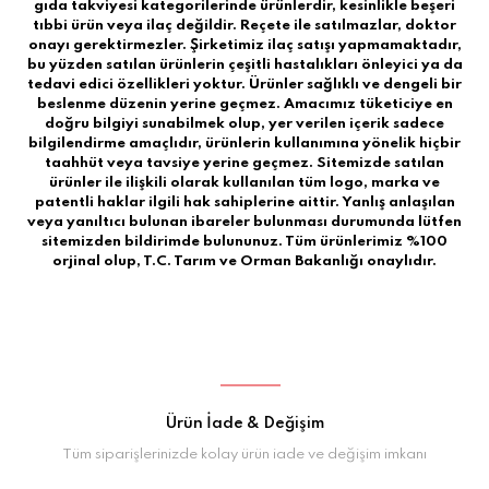
gıda takviyesi kategorilerinde ürünlerdir, kesinlikle beşeri
tıbbi ürün veya ilaç değildir. Reçete ile satılmazlar, doktor
onayı gerektirmezler. Şirketimiz ilaç satışı yapmamaktadır,
bu yüzden satılan ürünlerin çeşitli hastalıkları önleyici ya da
tedavi edici özellikleri yoktur. Ürünler sağlıklı ve dengeli bir
beslenme düzenin yerine geçmez. Amacımız tüketiciye en
doğru bilgiyi sunabilmek olup, yer verilen içerik sadece
bilgilendirme amaçlıdır, ürünlerin kullanımına yönelik hiçbir
taahhüt veya tavsiye yerine geçmez. Sitemizde satılan
ürünler ile ilişkili olarak kullanılan tüm logo, marka ve
patentli haklar ilgili hak sahiplerine aittir. Yanlış anlaşılan
veya yanıltıcı bulunan ibareler bulunması durumunda lütfen
sitemizden bildirimde bulununuz. Tüm ürünlerimiz %100
orjinal olup, T.C. Tarım ve Orman Bakanlığı onaylıdır.
Ürün İade & Değişim
Tüm siparişlerinizde kolay ürün iade ve değişim imkanı