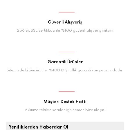
Güvenli Alışveriş
256 Bit SSL sertifikası ile %100 güvenli alışveriş imkanı
Garantili Ürünler
Sitemizde ki tüm ürünler %100 Orjinallik garanti kampsamındadır.
Müşteri Destek Hattı
Aklınıza takılan sorular için hemen bize ulaşın!
Yeniliklerden Haberdar Ol