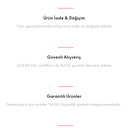
Ürün İade & Değişim
Tüm siparişlerinizde kolay ürün iade ve değişim imkanı
Güvenli Alışveriş
256 Bit SSL sertifikası ile %100 güvenli alışveriş imkanı
Garantili Ürünler
Sitemizde ki tüm ürünler %100 Orjinallik garanti kampsamındadır.