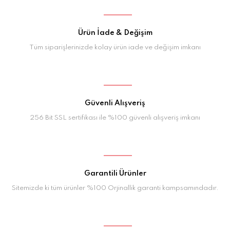
Ürün İade & Değişim
Tüm siparişlerinizde kolay ürün iade ve değişim imkanı
Güvenli Alışveriş
256 Bit SSL sertifikası ile %100 güvenli alışveriş imkanı
Garantili Ürünler
Sitemizde ki tüm ürünler %100 Orjinallik garanti kampsamındadır.