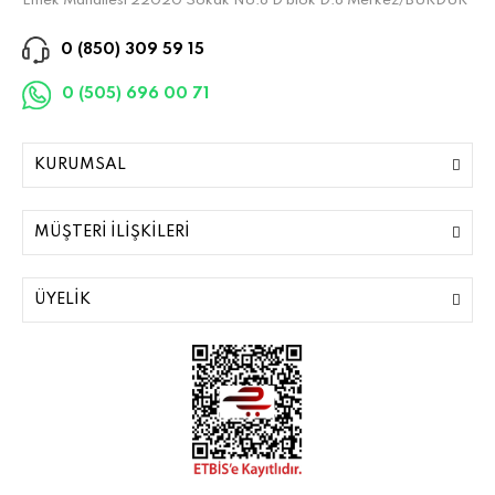
Emek Mahallesi 22020 Sokak No:8 D blok D:8 Merkez/BURDUR
0 (850) 309 59 15
0 (505) 696 00 71
KURUMSAL
MÜŞTERİ İLİŞKİLERİ
ÜYELİK