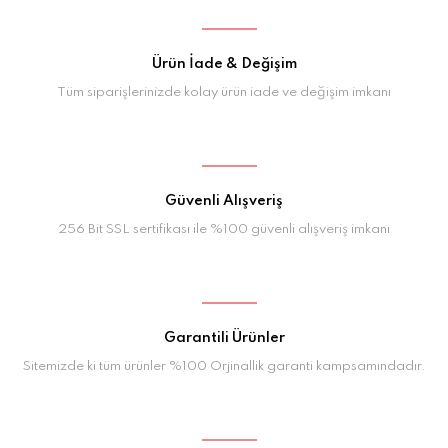
Ürün İade & Değişim
Tüm siparişlerinizde kolay ürün iade ve değişim imkanı
Güvenli Alışveriş
256 Bit SSL sertifikası ile %100 güvenli alışveriş imkanı
Garantili Ürünler
Sitemizde ki tüm ürünler %100 Orjinallik garanti kampsamındadır.