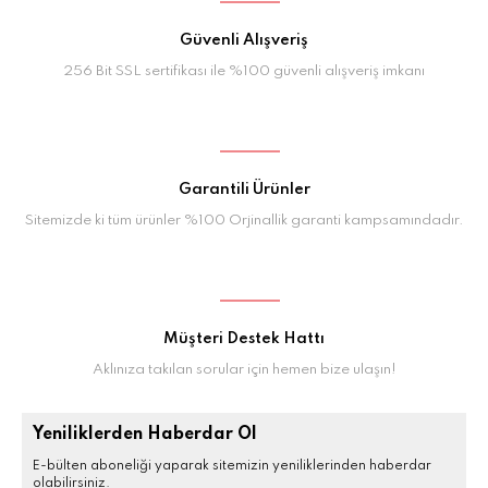
Güvenli Alışveriş
256 Bit SSL sertifikası ile %100 güvenli alışveriş imkanı
Garantili Ürünler
Sitemizde ki tüm ürünler %100 Orjinallik garanti kampsamındadır.
Müşteri Destek Hattı
Aklınıza takılan sorular için hemen bize ulaşın!
Yeniliklerden Haberdar Ol
E-bülten aboneliği yaparak sitemizin yeniliklerinden haberdar
olabilirsiniz.