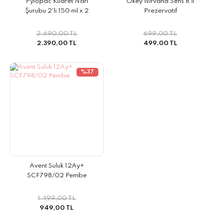
Pylopac Kudret Narı
Okey Nirvana Sens 8'li
Şurubu 2'li 150 ml x 2
Prezervatif
2.690,00 TL
699,00 TL
2.390,00 TL
499,00 TL
%37
Avent Suluk 12Ay+
SCF798/02 Pembe
1.499,00 TL
949,00 TL