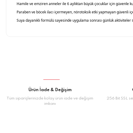
Hamile ve emziren anneler ile 6 aylıktan büyük çocuklar için güvenle kull
Paraben ve böcek ilacı içermeyen, nörotoksik etki yapmayan güvenli içe
Suya dayanıklı formülü sayesinde uygulama sonrası günlük aktiviteler sı
Ürün İade & Değişim
Tüm siparişlerinizde kolay ürün iade ve değişim
256 Bit SSL ser
imkanı