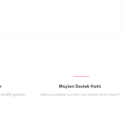
r
Müşteri Destek Hattı
inallik garanti
Aklınıza takılan sorular için hemen bize ulaşın!