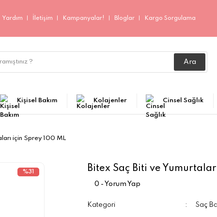
Yardım
İletişim
Kampanyalar!
Bloglar
Kargo Sorgulama
Ara
Kişisel Bakım
Kolajenler
Cinsel Sağlık
aları için Sprey 100 ML
Bitex Saç Biti ve Yumurtalar
%31
0 - Yorum Yap
Kategori
Saç B