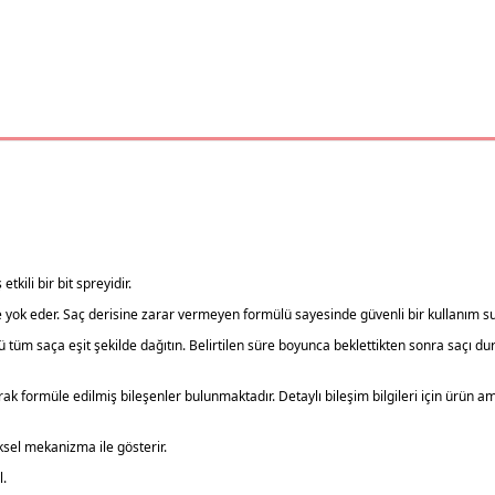
tkili bir bit spreyidir.
kilde yok eder. Saç derisine zarar vermeyen formülü sayesinde güvenli bir kullanım s
 tüm saça eşit şekilde dağıtın. Belirtilen süre boyunca beklettikten sonra saçı d
ak formüle edilmiş bileşenler bulunmaktadır. Detaylı bileşim bilgileri için ürün a
iksel mekanizma ile gösterir.
l.