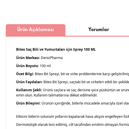
Ürün Açıklaması
Yorumlar
Bitex Saç Biti ve Yumurtaları için Sprey 100 ML
Ürün Markası:
DenizPharma
Ürün Boyutu:
100 ml
Özet Bilgi:
Bitex Bit Spreyi, bit ve sirke problemlerine karşı geliştirilmiş e
Ürün Faydaları:
Bitex Bit Spreyi, saçtaki bit ve sirkeleri etkili bir şe
Kullanım Şekli:
Ürünü saçlara ve saç derisine iyice püskürtün ve ürünü
emin olun. Kullanım talimatlarına dikkat edilmelidir.
Ürün Bileşimi:
Ürünün içeriğinde, bitlerle mücadele amacıyla özel olar
Etkisini bitlerin solunum yollarını kapatarak hava akışını engelleyen fiz
Dermotolojik olarak test edilmiş, cilt tarafından emilimi olmayan formü