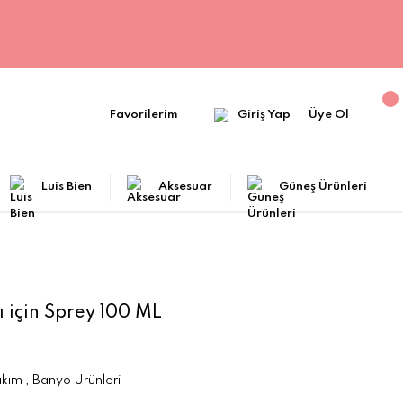
Favorilerim
Giriş Yap
Üye Ol
Luis Bien
Aksesuar
Güneş Ürünleri
ı için Sprey 100 ML
akım
,
Banyo Ürünleri