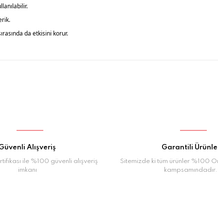
anılabilir.
rik.
rasında da etkisini korur.
Bu ürüne ilk yorumu siz yapın!
Yorum Yaz
Güvenli Alışveriş
Garantili Ürünle
tifikası ile %100 güvenli alışveriş
Sitemizde ki tüm ürünler %100 Orj
imkanı
kampsamındadır.