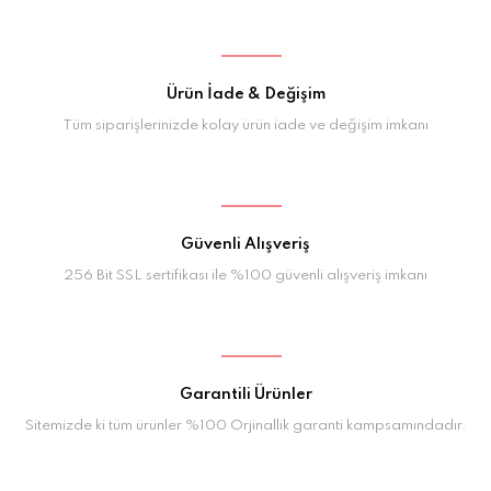
Ürün İade & Değişim
Tüm siparişlerinizde kolay ürün iade ve değişim imkanı
Güvenli Alışveriş
256 Bit SSL sertifikası ile %100 güvenli alışveriş imkanı
Garantili Ürünler
Sitemizde ki tüm ürünler %100 Orjinallik garanti kampsamındadır.