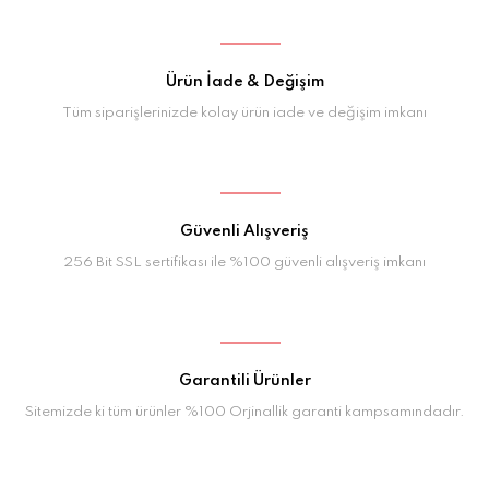
Ürün İade & Değişim
Tüm siparişlerinizde kolay ürün iade ve değişim imkanı
Güvenli Alışveriş
256 Bit SSL sertifikası ile %100 güvenli alışveriş imkanı
Garantili Ürünler
Sitemizde ki tüm ürünler %100 Orjinallik garanti kampsamındadır.