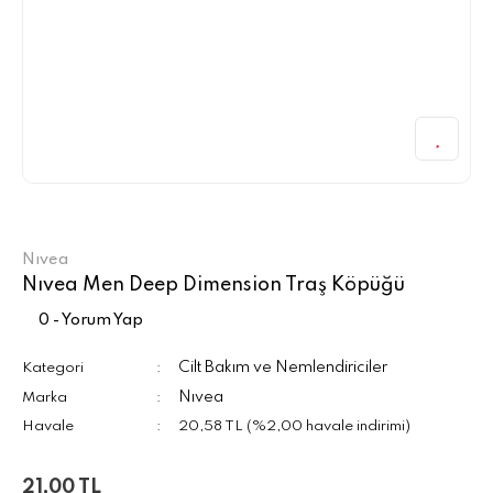
Nıvea
Nıvea Men Deep Dimension Traş Köpüğü
0 - Yorum Yap
Cilt Bakım ve Nemlendiriciler
Kategori
Nıvea
Marka
Havale
20,58 TL (%2,00 havale indirimi)
21,00 TL