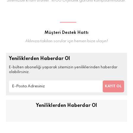
Sitemizde ki tüm ürünler %100 Orjinallik garanti kampsamındadır.
Müşteri Destek Hattı
Aklınıza takılan sorular için hemen bize ulaşın!
Yeniliklerden Haberdar Ol
E-bülten aboneliği yaparak sitemizin yeniliklerinden haberdar
olabilirsiniz.
KAYIT OL
Yeniliklerden Haberdar Ol