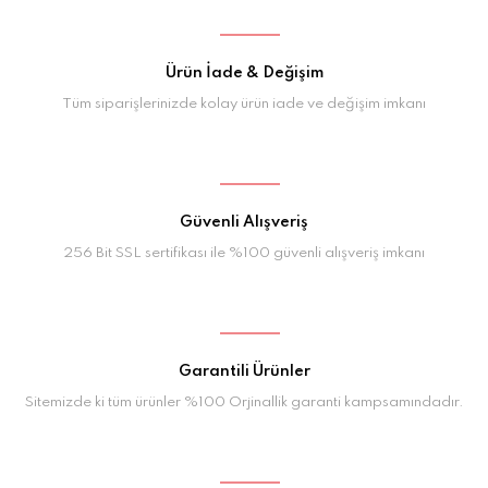
Ürün İade & Değişim
Tüm siparişlerinizde kolay ürün iade ve değişim imkanı
Güvenli Alışveriş
256 Bit SSL sertifikası ile %100 güvenli alışveriş imkanı
Garantili Ürünler
Sitemizde ki tüm ürünler %100 Orjinallik garanti kampsamındadır.