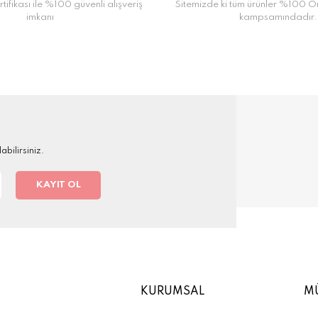
tifikası ile %100 güvenli alışveriş
Sitemizde ki tüm ürünler %100 Orj
imkanı
kampsamındadır.
bilirsiniz.
KAYIT OL
KURUMSAL
MÜ