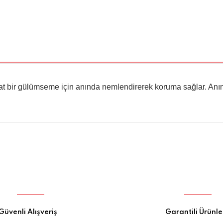
t bir gülümseme için anında nemlendirerek koruma sağlar. Anın
Bu ürüne ilk yorumu siz yapın!
Yorum Yaz
Güvenli Alışveriş
Garantili Ürünle