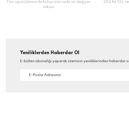
Tüm siparişlerinizde kolay ürün iade ve değişim
256 Bit SSL ser
imkanı
Yeniliklerden Haberdar Ol
E-bülten aboneliği yaparak sitemizin yeniliklerinden haberdar ola