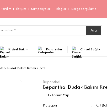
Yardım
İletişim
Kampanyalar!
Bloglar
Kargo Sorgulama
Ara
Kişisel Bakım
Kolajenler
Cinsel Sağlık
thol Dudak Bakım Kremi 7,5ml
Bepanthol
Bepanthol Dudak Bakım Kr
0 - Yorum Yap
Kategori
Cilt B