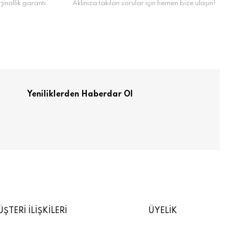
inallik garanti
Aklınıza takılan sorular için hemen bize ulaşın!
Yeniliklerden Haberdar Ol
ŞTERİ İLİŞKİLERİ
ÜYELİK