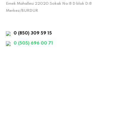
Emek Mahallesi 22020 Sokak No:8 D blok D:8
Merkez/BURDUR
0 (850) 309 59 15
0 (505) 696 00 71