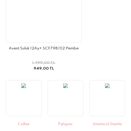
Avent Suluk 12Ay+ SCF798/02 Pembe
1.499,00 TL
949,00 TL
Collax
Pylopac
Ameticol Damla