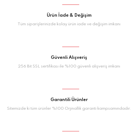
Ürün İade & Değişim
Tüm siparişlerinizde kolay ürün iade ve değişim imkanı
Güvenli Alışveriş
256 Bit SSL sertifikası ile %100 güvenli alışveriş imkanı
Garantili Ürünler
Sitemizde ki tüm ürünler %100 Orjinallik garanti kampsamındadır.